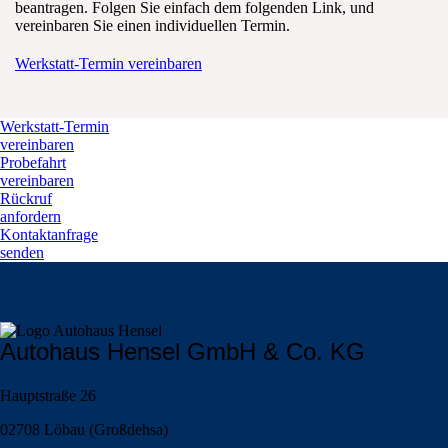
beantragen. Folgen Sie einfach dem folgenden Link, und
vereinbaren Sie einen individuellen Termin.
Werkstatt-Termin vereinbaren
Werkstatt-Termin
vereinbaren
Probefahrt
vereinbaren
Rückruf
anfordern
Kontaktanfrage
senden
Autohaus Hensel GmbH & Co. KG
Hauptstraße 26
02708 Löbau (Großdehsa)