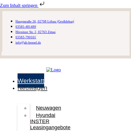
Zum Inhalt springen
Hauptstraße 26, 02708 Löbau (Großdehsa)
03585-481489
Hörnitzer Str. 2, 02763 Zittau
03583-790161
info@ah-hensel.de
Werkstatt
Neuwagen
Neuwagen
Hyundai
INSTER
Leasingangebote