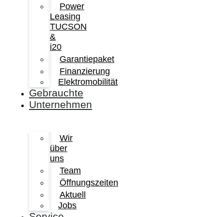
Power
Leasing
TUCSON
&
i20
Garantiepaket
Finanzierung
Elektromobilität
Gebrauchte
Unternehmen
Wir
über
uns
Team
Öffnungszeiten
Aktuell
Jobs
Service